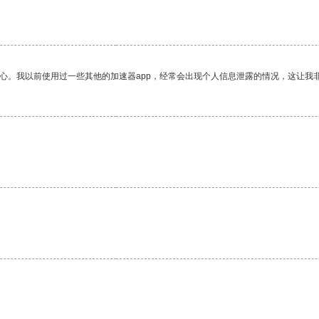
放心。我以前使用过一些其他的加速器app，经常会出现个人信息泄露的情况，这让我