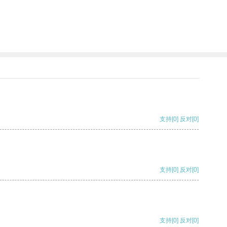
支持
[0]
反对
[0]
支持
[0]
反对
[0]
支持
[0]
反对
[0]