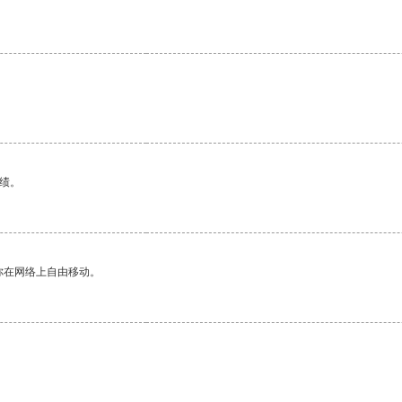
绩。
你在网络上自由移动。