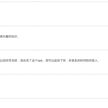
己感兴趣的知识。
我以前经常加班，现在有了这个app，我可以提前下班，有更多的时间陪伴家人。