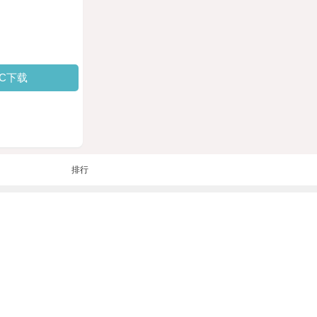
PC下载
排行