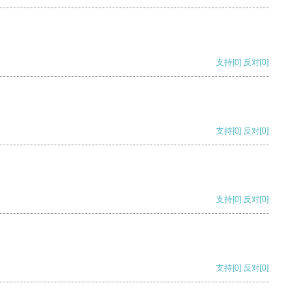
支持
[0]
反对
[0]
支持
[0]
反对
[0]
支持
[0]
反对
[0]
支持
[0]
反对
[0]