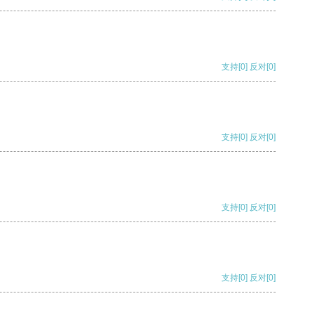
支持
[0]
反对
[0]
支持
[0]
反对
[0]
支持
[0]
反对
[0]
支持
[0]
反对
[0]