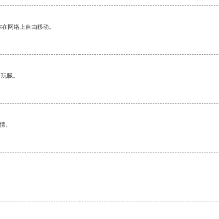
你在网络上自由移动。
有玩腻。
情。