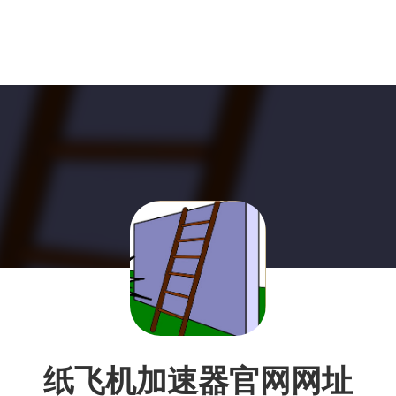
纸飞机加速器官网网址