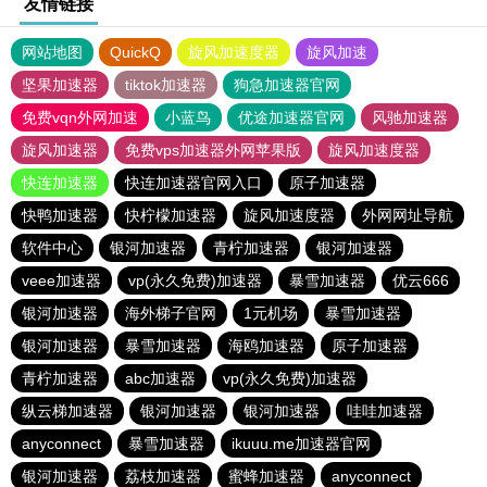
友情链接
网站地图
QuickQ
旋风加速度器
旋风加速
坚果加速器
tiktok加速器
狗急加速器官网
免费vqn外网加速
小蓝鸟
优途加速器官网
风驰加速器
旋风加速器
免费vps加速器外网苹果版
旋风加速度器
快连加速器
快连加速器官网入口
原子加速器
快鸭加速器
快柠檬加速器
旋风加速度器
外网网址导航
软件中心
银河加速器
青柠加速器
银河加速器
veee加速器
vp(永久免费)加速器
暴雪加速器
优云666
银河加速器
海外梯子官网
1元机场
暴雪加速器
银河加速器
暴雪加速器
海鸥加速器
原子加速器
青柠加速器
abc加速器
vp(永久免费)加速器
纵云梯加速器
银河加速器
银河加速器
哇哇加速器
anyconnect
暴雪加速器
ikuuu.me加速器官网
银河加速器
荔枝加速器
蜜蜂加速器
anyconnect