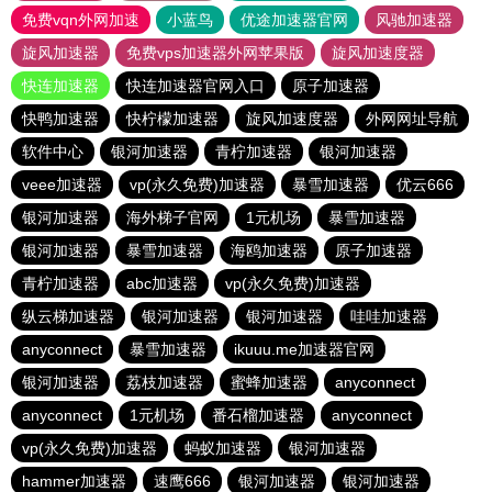
免费vqn外网加速
小蓝鸟
优途加速器官网
风驰加速器
旋风加速器
免费vps加速器外网苹果版
旋风加速度器
快连加速器
快连加速器官网入口
原子加速器
快鸭加速器
快柠檬加速器
旋风加速度器
外网网址导航
软件中心
银河加速器
青柠加速器
银河加速器
veee加速器
vp(永久免费)加速器
暴雪加速器
优云666
银河加速器
海外梯子官网
1元机场
暴雪加速器
银河加速器
暴雪加速器
海鸥加速器
原子加速器
青柠加速器
abc加速器
vp(永久免费)加速器
纵云梯加速器
银河加速器
银河加速器
哇哇加速器
anyconnect
暴雪加速器
ikuuu.me加速器官网
银河加速器
荔枝加速器
蜜蜂加速器
anyconnect
anyconnect
1元机场
番石榴加速器
anyconnect
vp(永久免费)加速器
蚂蚁加速器
银河加速器
hammer加速器
速鹰666
银河加速器
银河加速器