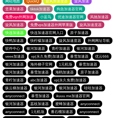
网站地图
QuickQ
旋风加速度器
旋风加速
坚果加速器
tiktok加速器
狗急加速器官网
免费vqn外网加速
小蓝鸟
优途加速器官网
风驰加速器
旋风加速器
免费vps加速器外网苹果版
旋风加速度器
快连加速器
快连加速器官网入口
原子加速器
快鸭加速器
快柠檬加速器
旋风加速度器
外网网址导航
软件中心
银河加速器
青柠加速器
银河加速器
veee加速器
vp(永久免费)加速器
暴雪加速器
优云666
银河加速器
海外梯子官网
1元机场
暴雪加速器
银河加速器
暴雪加速器
海鸥加速器
原子加速器
青柠加速器
abc加速器
vp(永久免费)加速器
纵云梯加速器
银河加速器
银河加速器
哇哇加速器
anyconnect
暴雪加速器
ikuuu.me加速器官网
银河加速器
荔枝加速器
蜜蜂加速器
anyconnect
anyconnect
1元机场
番石榴加速器
anyconnect