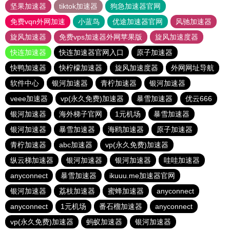
坚果加速器
tiktok加速器
狗急加速器官网
免费vqn外网加速
小蓝鸟
优途加速器官网
风驰加速器
旋风加速器
免费vps加速器外网苹果版
旋风加速度器
快连加速器
快连加速器官网入口
原子加速器
快鸭加速器
快柠檬加速器
旋风加速度器
外网网址导航
软件中心
银河加速器
青柠加速器
银河加速器
veee加速器
vp(永久免费)加速器
暴雪加速器
优云666
银河加速器
海外梯子官网
1元机场
暴雪加速器
银河加速器
暴雪加速器
海鸥加速器
原子加速器
青柠加速器
abc加速器
vp(永久免费)加速器
纵云梯加速器
银河加速器
银河加速器
哇哇加速器
anyconnect
暴雪加速器
ikuuu.me加速器官网
银河加速器
荔枝加速器
蜜蜂加速器
anyconnect
anyconnect
1元机场
番石榴加速器
anyconnect
vp(永久免费)加速器
蚂蚁加速器
银河加速器