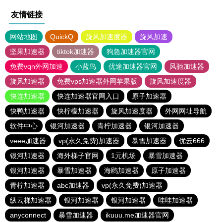
友情链接
网站地图
QuickQ
旋风加速度器
旋风加速
坚果加速器
tiktok加速器
狗急加速器官网
免费vqn外网加速
小蓝鸟
优途加速器官网
风驰加速器
旋风加速器
免费vps加速器外网苹果版
旋风加速度器
快连加速器
快连加速器官网入口
原子加速器
快鸭加速器
快柠檬加速器
旋风加速度器
外网网址导航
软件中心
银河加速器
青柠加速器
银河加速器
veee加速器
vp(永久免费)加速器
暴雪加速器
优云666
银河加速器
海外梯子官网
1元机场
暴雪加速器
银河加速器
暴雪加速器
海鸥加速器
原子加速器
青柠加速器
abc加速器
vp(永久免费)加速器
纵云梯加速器
银河加速器
银河加速器
哇哇加速器
anyconnect
暴雪加速器
ikuuu.me加速器官网