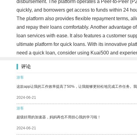
disbursement. The platform operates a Peer-to-Peer (P2
quickly, and borrowers get access to funds within 24 ho
The platform also provides flexible repayment terms, all
and repay their loans comfortably. Another advantage of 
loan services with ease. It also features a customer su
ultimate platform for quick loans. With its innovative pla
need a quick loan, consider using Kuai500 and experie
评论
游客
这款app让我的工作效率提高了50%，让我能够更轻松地完成工作任务。
2024-06-21
游客
超级好用的加速器，妈妈再也不用担心我的学习啦！
2024-06-21