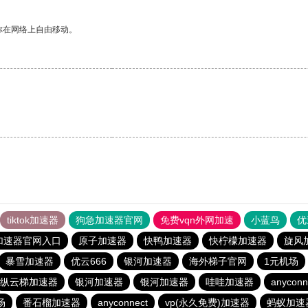
你在网络上自由移动。
tiktok加速器
狗急加速器官网
免费vqn外网加速
小蓝鸟
优
加速器官网入口
原子加速器
快鸭加速器
快柠檬加速器
旋风
暴雪加速器
优云666
银河加速器
海外梯子官网
1元机场
纵云梯加速器
银河加速器
银河加速器
哇哇加速器
anyconn
场
番石榴加速器
anyconnect
vp(永久免费)加速器
蚂蚁加速