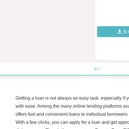
安
简介
Getting a loan is not always an easy task, especially if
with ease. Among the many online lending platforms avai
offers fast and convenient loans to individual borrowers
With a few clicks, you can apply for a loan and get appr