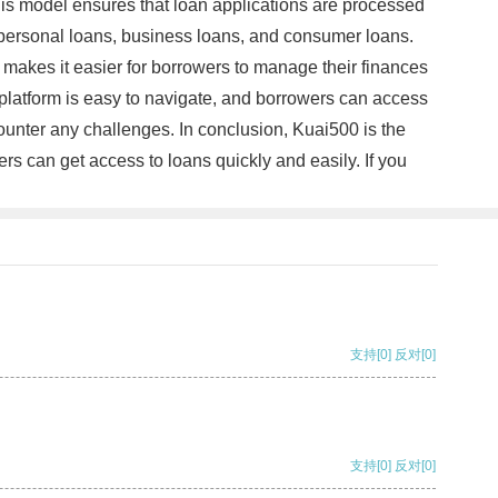
is model ensures that loan applications are processed
g personal loans, business loans, and consumer loans.
e makes it easier for borrowers to manage their finances
e platform is easy to navigate, and borrowers can access
ounter any challenges. In conclusion, Kuai500 is the
wers can get access to loans quickly and easily. If you
支持
[0]
反对
[0]
支持
[0]
反对
[0]