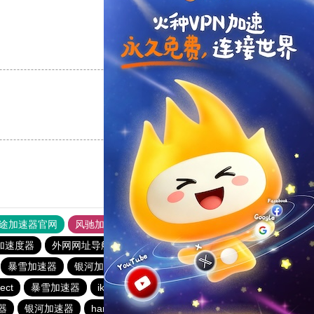
支持
[0]
反对
[0]
支持
[0]
反对
[0]
途加速器官网
风驰加速器
旋风加速器
加速度器
外网网址导航
软件中心
银河加速器
暴雪加速器
银河加速器
暴雪加速器
海鸥加速器
ect
暴雪加速器
ikuuu.me加速器官网
银河加速器
器
银河加速器
hammer加速器
速鹰666
银河加速器