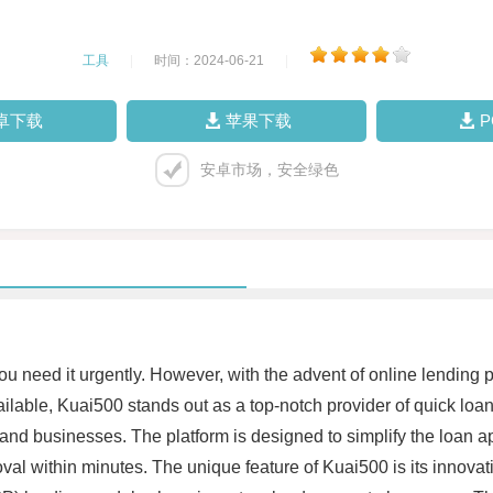
工具
|
时间：2024-06-21
|
卓下载
苹果下载
安卓市场，安全绿色
 you need it urgently. However, with the advent of online lendin
lable, Kuai500 stands out as a top-notch provider of quick loan
 and businesses. The platform is designed to simplify the loan ap
oval within minutes. The unique feature of Kuai500 is its innova