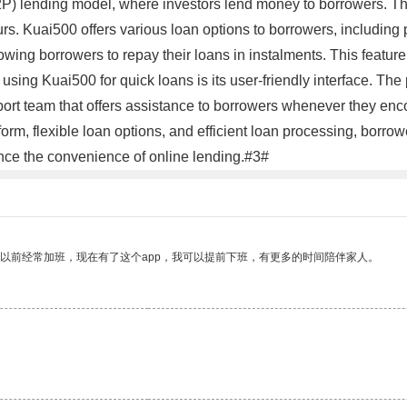
P) lending model, where investors lend money to borrowers. Th
urs. Kuai500 offers various loan options to borrowers, includin
owing borrowers to repay their loans in instalments. This featur
using Kuai500 for quick loans is its user-friendly interface. Th
pport team that offers assistance to borrowers whenever they enc
tform, flexible loan options, and efficient loan processing, borro
nce the convenience of online lending.#3#
我以前经常加班，现在有了这个app，我可以提前下班，有更多的时间陪伴家人。