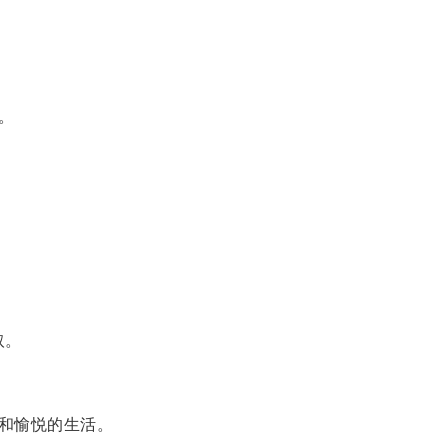
。
取。
和愉悦的生活。