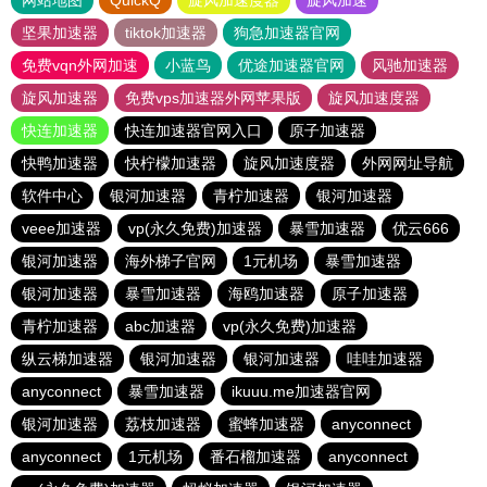
网站地图
QuickQ
旋风加速度器
旋风加速
坚果加速器
tiktok加速器
狗急加速器官网
免费vqn外网加速
小蓝鸟
优途加速器官网
风驰加速器
旋风加速器
免费vps加速器外网苹果版
旋风加速度器
快连加速器
快连加速器官网入口
原子加速器
快鸭加速器
快柠檬加速器
旋风加速度器
外网网址导航
软件中心
银河加速器
青柠加速器
银河加速器
veee加速器
vp(永久免费)加速器
暴雪加速器
优云666
银河加速器
海外梯子官网
1元机场
暴雪加速器
银河加速器
暴雪加速器
海鸥加速器
原子加速器
青柠加速器
abc加速器
vp(永久免费)加速器
纵云梯加速器
银河加速器
银河加速器
哇哇加速器
anyconnect
暴雪加速器
ikuuu.me加速器官网
银河加速器
荔枝加速器
蜜蜂加速器
anyconnect
anyconnect
1元机场
番石榴加速器
anyconnect