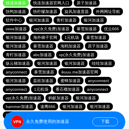
快连加速器
快连加速器官网入口
原子加速器
快鸭加速器
快柠檬加速器
旋风加速度器
外网网址导航
软件中心
银河加速器
青柠加速器
银河加速器
veee加速器
vp(永久免费)加速器
暴雪加速器
优云666
银河加速器
海外梯子官网
1元机场
暴雪加速器
银河加速器
暴雪加速器
海鸥加速器
原子加速器
青柠加速器
abc加速器
vp(永久免费)加速器
纵云梯加速器
银河加速器
银河加速器
哇哇加速器
anyconnect
暴雪加速器
ikuuu.me加速器官网
银河加速器
荔枝加速器
蜜蜂加速器
anyconnect
anyconnect
1元机场
番石榴加速器
anyconnect
vp(永久免费)加速器
蚂蚁加速器
银河加速器
hammer加速器
速鹰666
银河加速器
银河加速器
银河加速器
永久免费使用的加速器
下载