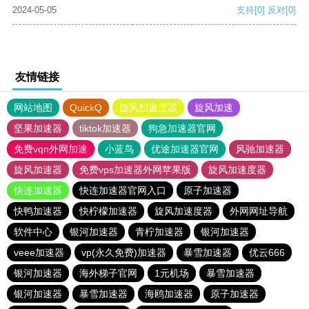
2024-05-05
支持
[0]
反对
[0]
友情链接
网站地图
QuickQ
旋风加速度器
旋风加速
坚果加速器
tiktok加速器
狗急加速器官网
免费vqn外网加速
小蓝鸟
优途加速器官网
风驰加速器
旋风加速器
免费vps加速器外网苹果版
旋风加速度器
快连加速器
快连加速器官网入口
原子加速器
快鸭加速器
快柠檬加速器
旋风加速度器
外网网址导航
软件中心
银河加速器
青柠加速器
银河加速器
veee加速器
vp(永久免费)加速器
暴雪加速器
优云666
银河加速器
海外梯子官网
1元机场
暴雪加速器
银河加速器
暴雪加速器
海鸥加速器
原子加速器