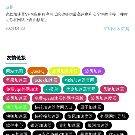
游客
这款加速器VPM应用程序可以给你提供最高速度和安全性的连接，并帮
助你在网络上自由移动。
2024-04-28
支持
[0]
反对
[0]
友情链接
网站地图
QuickQ
旋风加速度器
旋风加速
坚果加速器
tiktok加速器
狗急加速器官网
免费vqn外网加速
小蓝鸟
优途加速器官网
风驰加速器
旋风加速器
免费vps加速器外网苹果版
旋风加速度器
快连加速器
快连加速器官网入口
原子加速器
快鸭加速器
快柠檬加速器
旋风加速度器
外网网址导航
软件中心
银河加速器
青柠加速器
银河加速器
veee加速器
vp(永久免费)加速器
暴雪加速器
优云666