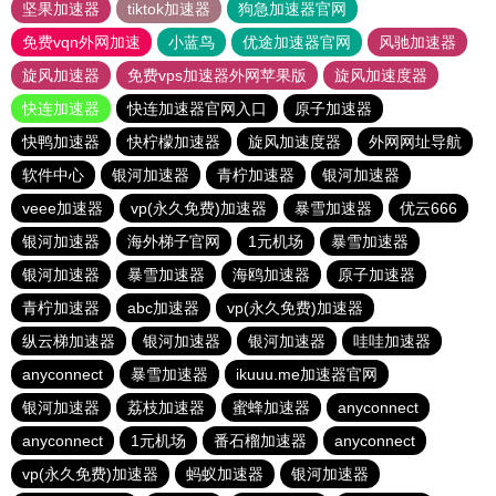
坚果加速器
tiktok加速器
狗急加速器官网
免费vqn外网加速
小蓝鸟
优途加速器官网
风驰加速器
旋风加速器
免费vps加速器外网苹果版
旋风加速度器
快连加速器
快连加速器官网入口
原子加速器
快鸭加速器
快柠檬加速器
旋风加速度器
外网网址导航
软件中心
银河加速器
青柠加速器
银河加速器
veee加速器
vp(永久免费)加速器
暴雪加速器
优云666
银河加速器
海外梯子官网
1元机场
暴雪加速器
银河加速器
暴雪加速器
海鸥加速器
原子加速器
青柠加速器
abc加速器
vp(永久免费)加速器
纵云梯加速器
银河加速器
银河加速器
哇哇加速器
anyconnect
暴雪加速器
ikuuu.me加速器官网
银河加速器
荔枝加速器
蜜蜂加速器
anyconnect
anyconnect
1元机场
番石榴加速器
anyconnect
vp(永久免费)加速器
蚂蚁加速器
银河加速器