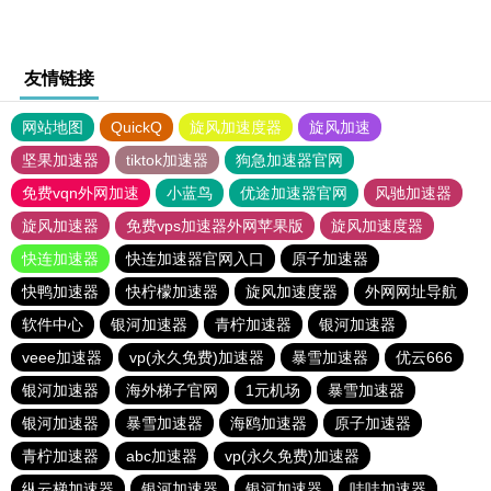
友情链接
网站地图
QuickQ
旋风加速度器
旋风加速
坚果加速器
tiktok加速器
狗急加速器官网
免费vqn外网加速
小蓝鸟
优途加速器官网
风驰加速器
旋风加速器
免费vps加速器外网苹果版
旋风加速度器
快连加速器
快连加速器官网入口
原子加速器
快鸭加速器
快柠檬加速器
旋风加速度器
外网网址导航
软件中心
银河加速器
青柠加速器
银河加速器
veee加速器
vp(永久免费)加速器
暴雪加速器
优云666
银河加速器
海外梯子官网
1元机场
暴雪加速器
银河加速器
暴雪加速器
海鸥加速器
原子加速器
青柠加速器
abc加速器
vp(永久免费)加速器
纵云梯加速器
银河加速器
银河加速器
哇哇加速器