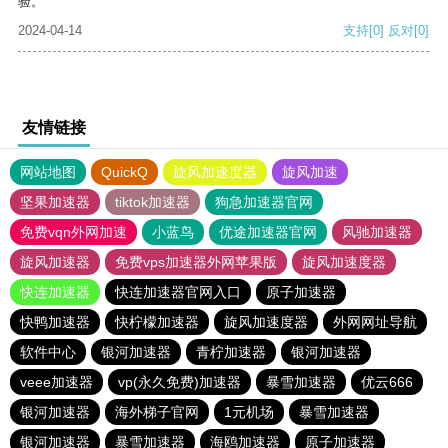
验。
2024-04-14
支持
[0]
反对
[0]
友情链接
网站地图
QuickQ
旋风加速度器
旋风加速
坚果加速器
tiktok加速器
狗急加速器官网
免费vqn外网加速
小蓝鸟
优途加速器官网
风驰加速器
旋风加速器
免费vps加速器外网苹果版
旋风加速度器
快连加速器
快连加速器官网入口
原子加速器
快鸭加速器
快柠檬加速器
旋风加速度器
外网网址导航
软件中心
银河加速器
青柠加速器
银河加速器
veee加速器
vp(永久免费)加速器
暴雪加速器
优云666
银河加速器
海外梯子官网
1元机场
暴雪加速器
银河加速器
暴雪加速器
海鸥加速器
原子加速器