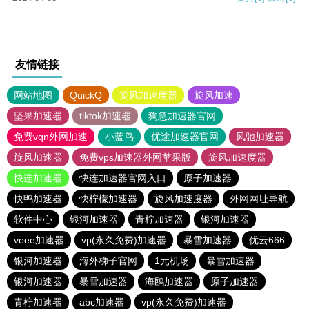
友情链接
网站地图
QuickQ
旋风加速度器
旋风加速
坚果加速器
tiktok加速器
狗急加速器官网
免费vqn外网加速
小蓝鸟
优途加速器官网
风驰加速器
旋风加速器
免费vps加速器外网苹果版
旋风加速度器
快连加速器
快连加速器官网入口
原子加速器
快鸭加速器
快柠檬加速器
旋风加速度器
外网网址导航
软件中心
银河加速器
青柠加速器
银河加速器
veee加速器
vp(永久免费)加速器
暴雪加速器
优云666
银河加速器
海外梯子官网
1元机场
暴雪加速器
银河加速器
暴雪加速器
海鸥加速器
原子加速器
青柠加速器
abc加速器
vp(永久免费)加速器