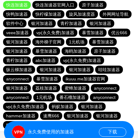
快连加速器
快连加速器官网入口
原子加速器
快鸭加速器
快柠檬加速器
旋风加速度器
外网网址导航
软件中心
银河加速器
青柠加速器
银河加速器
veee加速器
vp(永久免费)加速器
暴雪加速器
优云666
银河加速器
海外梯子官网
1元机场
暴雪加速器
银河加速器
暴雪加速器
海鸥加速器
原子加速器
青柠加速器
abc加速器
vp(永久免费)加速器
纵云梯加速器
银河加速器
银河加速器
哇哇加速器
anyconnect
暴雪加速器
ikuuu.me加速器官网
银河加速器
荔枝加速器
蜜蜂加速器
anyconnect
anyconnect
1元机场
番石榴加速器
anyconnect
vp(永久免费)加速器
蚂蚁加速器
银河加速器
hammer加速器
速鹰666
银河加速器
银河加速器
银河加速器
永久免费使用的加速器
下载