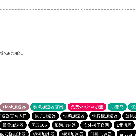
己感兴趣的知识。
tiktok加速器
狗急加速器官网
免费vqn外网加速
小蓝鸟
优
加速器官网入口
原子加速器
快鸭加速器
快柠檬加速器
旋风
暴雪加速器
优云666
银河加速器
海外梯子官网
1元机场
纵云梯加速器
银河加速器
银河加速器
哇哇加速器
anyconn