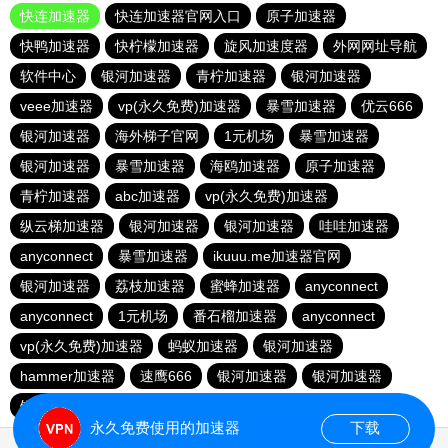
快连加速器
快连加速器官网入口
原子加速器
快鸭加速器
快柠檬加速器
旋风加速度器
外网网址导航
软件中心
银河加速器
青柠加速器
银河加速器
veee加速器
vp(永久免费)加速器
暴雪加速器
优云666
银河加速器
海外梯子官网
1元机场
暴雪加速器
银河加速器
暴雪加速器
海鸥加速器
原子加速器
青柠加速器
abc加速器
vp(永久免费)加速器
纵云梯加速器
银河加速器
银河加速器
哇哇加速器
anyconnect
暴雪加速器
ikuuu.me加速器官网
银河加速器
荔枝加速器
蜜蜂加速器
anyconnect
anyconnect
1元机场
番石榴加速器
anyconnect
vp(永久免费)加速器
蚂蚁加速器
银河加速器
hammer加速器
速鹰666
银河加速器
银河加速器
银河加速器
永久免费使用的加速器
下载