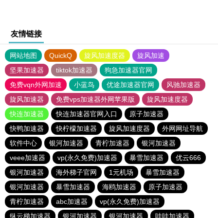
友情链接
网站地图
QuickQ
旋风加速度器
旋风加速
坚果加速器
tiktok加速器
狗急加速器官网
免费vqn外网加速
小蓝鸟
优途加速器官网
风驰加速器
旋风加速器
免费vps加速器外网苹果版
旋风加速度器
快连加速器
快连加速器官网入口
原子加速器
快鸭加速器
快柠檬加速器
旋风加速度器
外网网址导航
软件中心
银河加速器
青柠加速器
银河加速器
veee加速器
vp(永久免费)加速器
暴雪加速器
优云666
银河加速器
海外梯子官网
1元机场
暴雪加速器
银河加速器
暴雪加速器
海鸥加速器
原子加速器
青柠加速器
abc加速器
vp(永久免费)加速器
纵云梯加速器
银河加速器
银河加速器
哇哇加速器