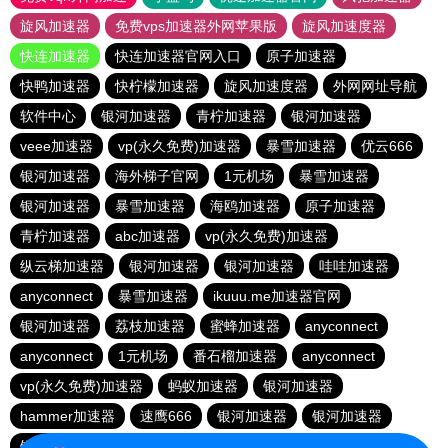
旋风加速器
免费vps加速器外网苹果版
旋风加速度器
快连加速器
快连加速器官网入口
原子加速器
快鸭加速器
快柠檬加速器
旋风加速度器
外网网址导航
软件中心
银河加速器
青柠加速器
银河加速器
veee加速器
vp(永久免费)加速器
暴雪加速器
优云666
银河加速器
海外梯子官网
1元机场
暴雪加速器
银河加速器
暴雪加速器
海鸥加速器
原子加速器
青柠加速器
abc加速器
vp(永久免费)加速器
纵云梯加速器
银河加速器
银河加速器
哇哇加速器
anyconnect
暴雪加速器
ikuuu.me加速器官网
银河加速器
荔枝加速器
蜜蜂加速器
anyconnect
anyconnect
1元机场
番石榴加速器
anyconnect
vp(永久免费)加速器
蚂蚁加速器
银河加速器
hammer加速器
速鹰666
银河加速器
银河加速器
银河加速器