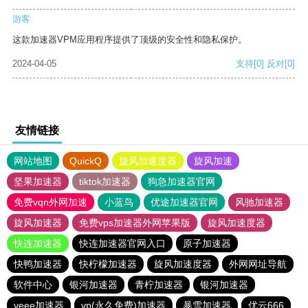
游客
这款加速器VPM应用程序提供了顶级的安全性和隐私保护。
2024-04-05
支持
[0]
反对
[0]
友情链接
网站地图
QuickQ
旋风加速度器
旋风加速
坚果加速器
tiktok加速器
狗急加速器官网
免费vqn外网加速
小蓝鸟
优途加速器官网
风驰加速器
旋风加速器
免费vps加速器外网苹果版
旋风加速度器
快连加速器
快连加速器官网入口
原子加速器
快鸭加速器
快柠檬加速器
旋风加速度器
外网网址导航
软件中心
银河加速器
青柠加速器
银河加速器
veee加速器
vp(永久免费)加速器
暴雪加速器
优云666