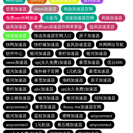
网站地图
QuickQ
旋风加速度器
旋风加速
坚果加速器
tiktok加速器
狗急加速器官网
免费vqn外网加速
小蓝鸟
优途加速器官网
风驰加速器
旋风加速器
免费vps加速器外网苹果版
旋风加速度器
快连加速器
快连加速器官网入口
原子加速器
快鸭加速器
快柠檬加速器
旋风加速度器
外网网址导航
软件中心
银河加速器
青柠加速器
银河加速器
veee加速器
vp(永久免费)加速器
暴雪加速器
优云666
银河加速器
海外梯子官网
1元机场
暴雪加速器
银河加速器
暴雪加速器
海鸥加速器
原子加速器
青柠加速器
abc加速器
vp(永久免费)加速器
纵云梯加速器
银河加速器
银河加速器
哇哇加速器
anyconnect
暴雪加速器
ikuuu.me加速器官网
银河加速器
荔枝加速器
蜜蜂加速器
anyconnect
anyconnect
1元机场
番石榴加速器
anyconnect