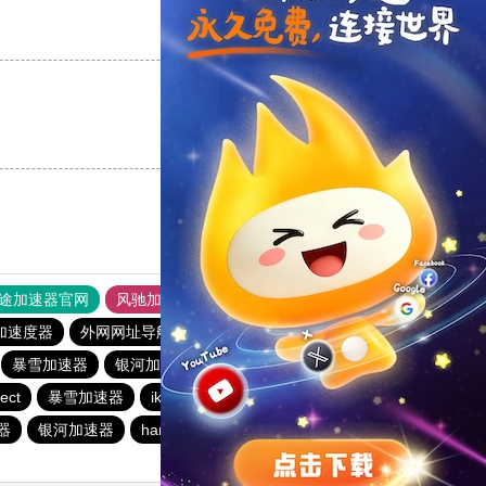
支持
[0]
反对
[0]
支持
[0]
反对
[0]
途加速器官网
风驰加速器
旋风加速器
加速度器
外网网址导航
软件中心
银河加速器
暴雪加速器
银河加速器
暴雪加速器
海鸥加速器
ect
暴雪加速器
ikuuu.me加速器官网
银河加速器
器
银河加速器
hammer加速器
速鹰666
银河加速器