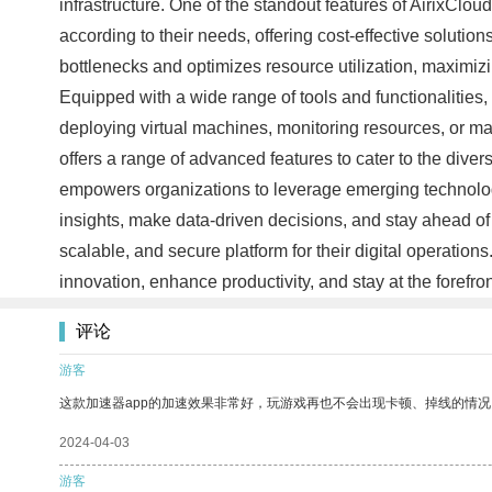
infrastructure. One of the standout features of AirixCloud
according to their needs, offering cost-effective solut
bottlenecks and optimizes resource utilization, maximizi
Equipped with a wide range of tools and functionalities, 
deploying virtual machines, monitoring resources, or ma
offers a range of advanced features to cater to the divers
empowers organizations to leverage emerging technolog
insights, make data-driven decisions, and stay ahead of
scalable, and secure platform for their digital operation
innovation, enhance productivity, and stay at the forefro
评论
游客
这款加速器app的加速效果非常好，玩游戏再也不会出现卡顿、掉线的情况
2024-04-03
游客