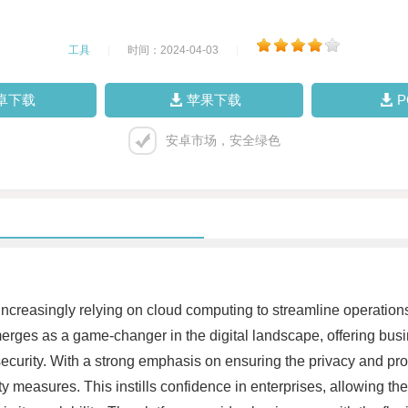
工具
|
时间：2024-04-03
|
卓下载
苹果下载
安卓市场，安全绿色
increasingly relying on cloud computing to streamline operation
merges as a game-changer in the digital landscape, offering b
ta security. With a strong emphasis on ensuring the privacy and pr
ty measures. This instills confidence in enterprises, allowing them