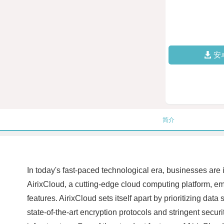
安
简介
In today's fast-paced technological era, businesses are 
AirixCloud, a cutting-edge cloud computing platform, e
features. AirixCloud sets itself apart by prioritizing da
state-of-the-art encryption protocols and stringent securi