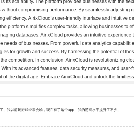
 is its scalability. The platform provides businesses with the fle
ions without compromising performance. By seamlessly adjusting 
ng efficiency. AirixCloud's user-friendly interface and intuitive
the platform simplifies complex tasks, allowing businesses to eff
naging databases, AirixCloud provides an intuitive experience t
e needs of businesses. From powerful data analytics capabilities t
ies for growth and success. By harnessing the potential of the
 the competition. In conclusion, AirixCloud is revolutionizing c
s. With its advanced features, data security measures, and user-f
nt of the digital age. Embrace AirixCloud and unlock the limitles
了。我以前玩游戏经常会输，现在有了这个app，我的游戏水平提升了不少。