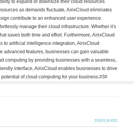
xibility to expand or downsize their cloud resources
resources as demands fluctuate, AirixCloud eliminates
 design contribute to an enhanced user experience.
ortlessly manage their cloud infrastructure. Whether it's
hat saves both time and effort. Furthermore, AirixCloud
o artificial intelligence integration, AirixCloud
se advanced features, businesses can gain valuable
loud computing by providing businesses with a seamless,
riendly interface, AirixCloud enables businesses to drive
s potential of cloud computing for your business.#3#
支持
[0]
反对
[0]