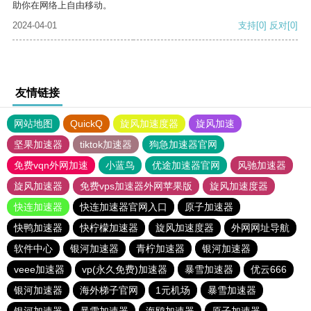
助你在网络上自由移动。
2024-04-01
支持
[0]
反对
[0]
友情链接
网站地图
QuickQ
旋风加速度器
旋风加速
坚果加速器
tiktok加速器
狗急加速器官网
免费vqn外网加速
小蓝鸟
优途加速器官网
风驰加速器
旋风加速器
免费vps加速器外网苹果版
旋风加速度器
快连加速器
快连加速器官网入口
原子加速器
快鸭加速器
快柠檬加速器
旋风加速度器
外网网址导航
软件中心
银河加速器
青柠加速器
银河加速器
veee加速器
vp(永久免费)加速器
暴雪加速器
优云666
银河加速器
海外梯子官网
1元机场
暴雪加速器