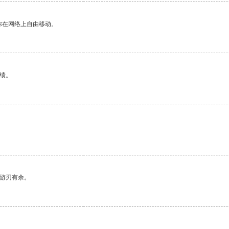
你在网络上自由移动。
绩。
中游刃有余。