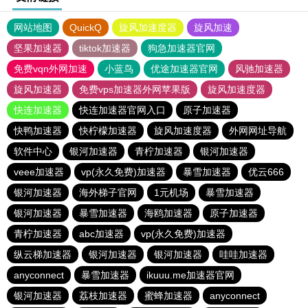
网站地图
QuickQ
旋风加速度器
旋风加速
坚果加速器
tiktok加速器
狗急加速器官网
免费vqn外网加速
小蓝鸟
优途加速器官网
风驰加速器
旋风加速器
免费vps加速器外网苹果版
旋风加速度器
快连加速器
快连加速器官网入口
原子加速器
快鸭加速器
快柠檬加速器
旋风加速度器
外网网址导航
软件中心
银河加速器
青柠加速器
银河加速器
veee加速器
vp(永久免费)加速器
暴雪加速器
优云666
银河加速器
海外梯子官网
1元机场
暴雪加速器
银河加速器
暴雪加速器
海鸥加速器
原子加速器
青柠加速器
abc加速器
vp(永久免费)加速器
纵云梯加速器
银河加速器
银河加速器
哇哇加速器
anyconnect
暴雪加速器
ikuuu.me加速器官网
银河加速器
荔枝加速器
蜜蜂加速器
anyconnect