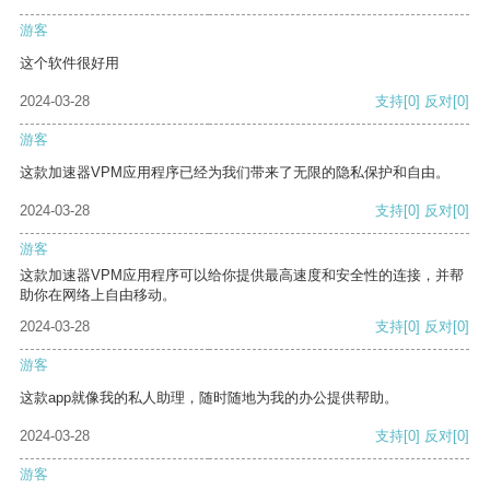
游客
这个软件很好用
2024-03-28
支持
[0]
反对
[0]
游客
这款加速器VPM应用程序已经为我们带来了无限的隐私保护和自由。
2024-03-28
支持
[0]
反对
[0]
游客
这款加速器VPM应用程序可以给你提供最高速度和安全性的连接，并帮
助你在网络上自由移动。
2024-03-28
支持
[0]
反对
[0]
游客
这款app就像我的私人助理，随时随地为我的办公提供帮助。
2024-03-28
支持
[0]
反对
[0]
游客