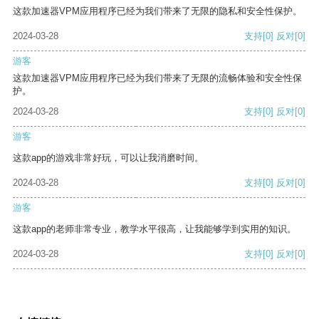
这款加速器VPM应用程序已经为我们带来了无限的隐私和安全性保护。
2024-03-28
支持
[0]
反对
[0]
游客
这款加速器VPM应用程序已经为我们带来了无限的流畅体验和安全性保
护。
2024-03-28
支持
[0]
反对
[0]
游客
这款app的游戏非常好玩，可以让我消磨时间。
2024-03-28
支持
[0]
反对
[0]
游客
这款app的老师非常专业，教学水平很高，让我能够学到实用的知识。
2024-03-28
支持
[0]
反对
[0]