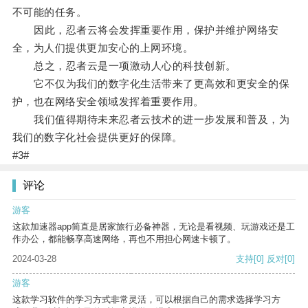
不可能的任务。
因此，忍者云将会发挥重要作用，保护并维护网络安
全，为人们提供更加安心的上网环境。
总之，忍者云是一项激动人心的科技创新。
它不仅为我们的数字化生活带来了更高效和更安全的保
护，也在网络安全领域发挥着重要作用。
我们值得期待未来忍者云技术的进一步发展和普及，为
我们的数字化社会提供更好的保障。
#3#
评论
游客
这款加速器app简直是居家旅行必备神器，无论是看视频、玩游戏还是工
作办公，都能畅享高速网络，再也不用担心网速卡顿了。
2024-03-28
支持
[0]
反对
[0]
游客
这款学习软件的学习方式非常灵活，可以根据自己的需求选择学习方