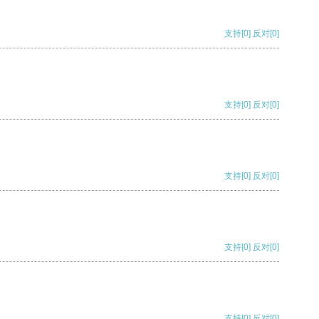
支持
[0]
反对
[0]
支持
[0]
反对
[0]
支持
[0]
反对
[0]
支持
[0]
反对
[0]
支持
[0]
反对
[0]