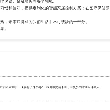
医疗保健、金融服务等各个领域。
习惯和偏好，提供定制化的智能家居控制方案；在医疗保健领域
成熟，未来它将成为我们生活中不可或缺的一部分。
世界。
我以前经常加班，现在有了这个app，我可以提前下班，有更多的时间陪伴家人。