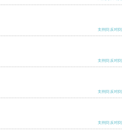
支持
[0]
反对
[0]
支持
[0]
反对
[0]
支持
[0]
反对
[0]
支持
[0]
反对
[0]