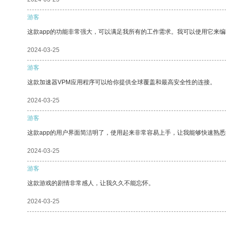
游客
这款app的功能非常强大，可以满足我所有的工作需求。我可以使用它来
2024-03-25
游客
这款加速器VPM应用程序可以给你提供全球覆盖和最高安全性的连接。
2024-03-25
游客
这款app的用户界面简洁明了，使用起来非常容易上手，让我能够快速熟悉
2024-03-25
游客
这款游戏的剧情非常感人，让我久久不能忘怀。
2024-03-25