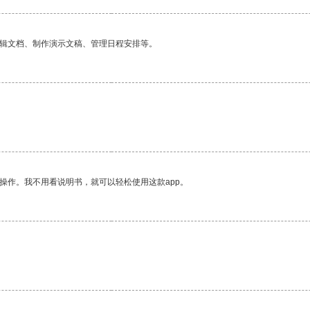
编辑文档、制作演示文稿、管理日程安排等。
操作。我不用看说明书，就可以轻松使用这款app。