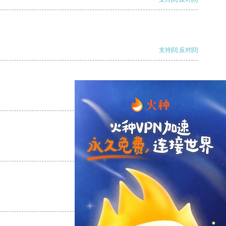
支持
[0]
反对
[0]
支持
[0]
反对
[0]
支持
[0]
反对
[0]
支持
[0]
反对
[0]