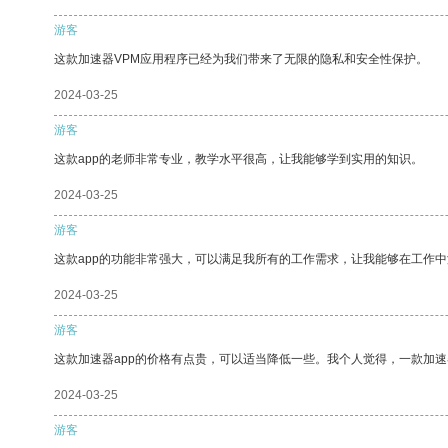
游客
这款加速器VPM应用程序已经为我们带来了无限的隐私和安全性保护。
2024-03-25
游客
这款app的老师非常专业，教学水平很高，让我能够学到实用的知识。
2024-03-25
游客
这款app的功能非常强大，可以满足我所有的工作需求，让我能够在工作
2024-03-25
游客
这款加速器app的价格有点贵，可以适当降低一些。我个人觉得，一款加速
2024-03-25
游客