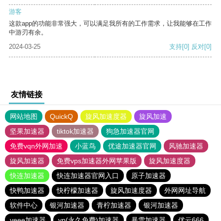
游客
这款app的功能非常强大，可以满足我所有的工作需求，让我能够在工作
中游刃有余。
2024-03-25
支持
[0]
反对
[0]
友情链接
网站地图
QuickQ
旋风加速度器
旋风加速
坚果加速器
tiktok加速器
狗急加速器官网
免费vqn外网加速
小蓝鸟
优途加速器官网
风驰加速器
旋风加速器
免费vps加速器外网苹果版
旋风加速度器
快连加速器
快连加速器官网入口
原子加速器
快鸭加速器
快柠檬加速器
旋风加速度器
外网网址导航
软件中心
银河加速器
青柠加速器
银河加速器
veee加速器
vp(永久免费)加速器
暴雪加速器
优云666