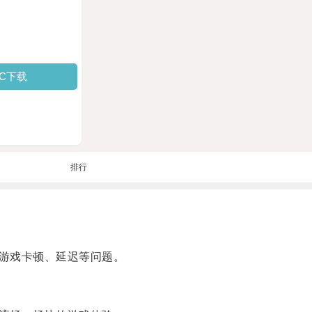
PC下载
排行
游戏卡顿、延迟等问题。