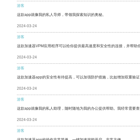
游客
这款app就像我的私人导师，带领我探索知识的奥秘。
2024-03-24
游客
这款加速器VPM应用程序可以给你提供最高速度和安全性的连接，并帮助
2024-03-24
游客
这款加速器app的安全性有待提高，可以加强防护措施，比如增加双重验证
2024-03-24
游客
这款app就像我的私人助理，随时随地为我的办公提供帮助。我经常需要查
2024-03-24
游客
这款加速器app的操作非常简单，一键加速就能开启，非常方便。