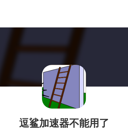
逗鲨加速器不能用了