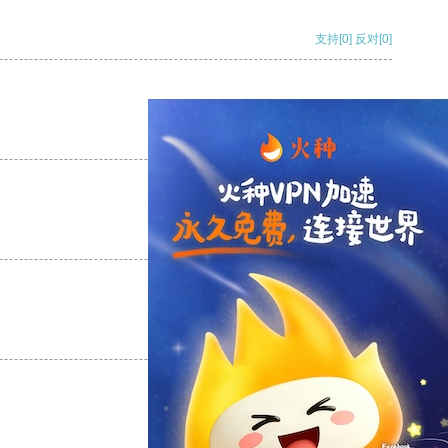
支持
[0]
反对
[0]
支持
[0]
反对
[0]
支持
[0]
反对
[0]
支持
[0]
反对
[0]