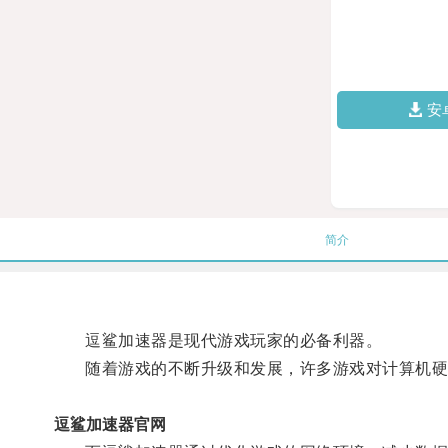
安
简介
逗鲨加速器是现代游戏玩家的必备利器。
随着游戏的不断升级和发展，许多游戏对计算机硬件
逗鲨加速器官网