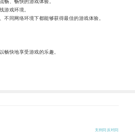
流畅、畅快的游戏体验。
线游戏环境。
、不同网络环境下都能够获得最佳的游戏体验。
以畅快地享受游戏的乐趣。
支持
[0]
反对
[0]