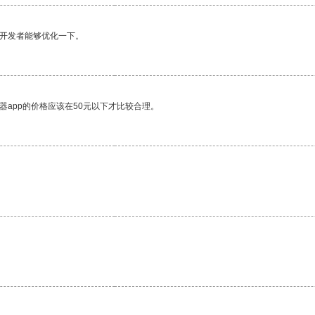
望开发者能够优化一下。
器app的价格应该在50元以下才比较合理。