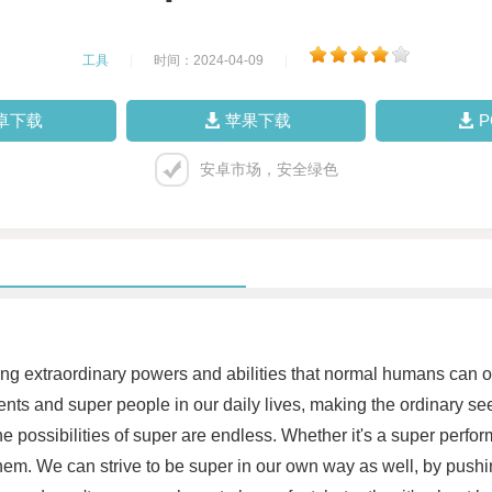
工具
|
时间：2024-04-09
|
卓下载
苹果下载
安卓市场，安全绿色
ng extraordinary powers and abilities that normal humans can onl
ents and super people in our daily lives, making the ordinary s
he possibilities of super are endless. Whether it's a super perfo
m. We can strive to be super in our own way as well, by pushing