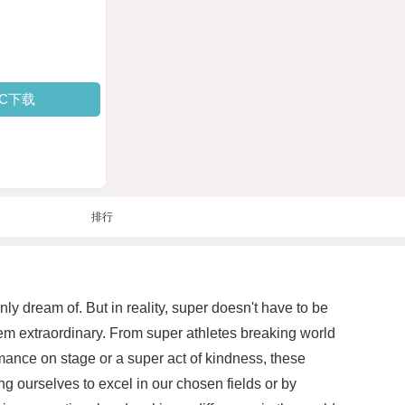
PC下载
排行
y dream of. But in reality, super doesn't have to be
eem extraordinary. From super athletes breaking world
rmance on stage or a super act of kindness, these
 ourselves to excel in our chosen fields or by