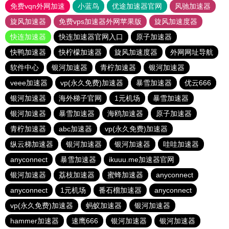
免费vqn外网加速
小蓝鸟
优途加速器官网
风驰加速器
旋风加速器
免费vps加速器外网苹果版
旋风加速度器
快连加速器
快连加速器官网入口
原子加速器
快鸭加速器
快柠檬加速器
旋风加速度器
外网网址导航
软件中心
银河加速器
青柠加速器
银河加速器
veee加速器
vp(永久免费)加速器
暴雪加速器
优云666
银河加速器
海外梯子官网
1元机场
暴雪加速器
银河加速器
暴雪加速器
海鸥加速器
原子加速器
青柠加速器
abc加速器
vp(永久免费)加速器
纵云梯加速器
银河加速器
银河加速器
哇哇加速器
anyconnect
暴雪加速器
ikuuu.me加速器官网
银河加速器
荔枝加速器
蜜蜂加速器
anyconnect
anyconnect
1元机场
番石榴加速器
anyconnect
vp(永久免费)加速器
蚂蚁加速器
银河加速器
hammer加速器
速鹰666
银河加速器
银河加速器