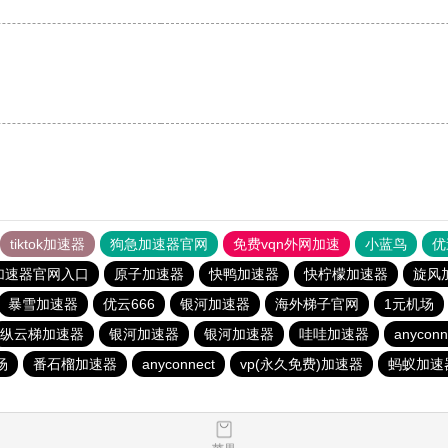
tiktok加速器
狗急加速器官网
免费vqn外网加速
小蓝鸟
优
加速器官网入口
原子加速器
快鸭加速器
快柠檬加速器
旋风
暴雪加速器
优云666
银河加速器
海外梯子官网
1元机场
纵云梯加速器
银河加速器
银河加速器
哇哇加速器
anyconn
场
番石榴加速器
anyconnect
vp(永久免费)加速器
蚂蚁加速