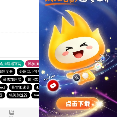
支持
[0]
反对
[0]
支持
[0]
反对
[0]
途加速器官网
风驰加速器
旋风加速器
加速度器
外网网址导航
软件中心
银河加速器
暴雪加速器
银河加速器
暴雪加速器
海鸥加速器
ect
暴雪加速器
ikuuu.me加速器官网
银河加速器
器
银河加速器
hammer加速器
速鹰666
银河加速器