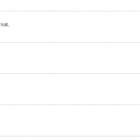
有玩腻。
。