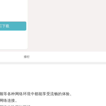
PC下载
排行
频等各种网络环境中都能享受流畅的体验。
网络连接。