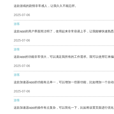
这款游戏的剧情非常感人，让我久久不能忘怀。
2025-07-06
游客
这款app的用户界面简洁明了，使用起来非常容易上手，让我能够快速熟
2025-07-06
游客
这款app的功能非常强大，可以满足我所有的工作需求。我可以使用它来
2025-07-06
游客
这款加速器app的功能有点单一，可以增加一些新功能，比如增加一个自
2025-07-06
游客
这款加速器app的操作有点复杂，可以简化一下，比如将设置页面进行优化