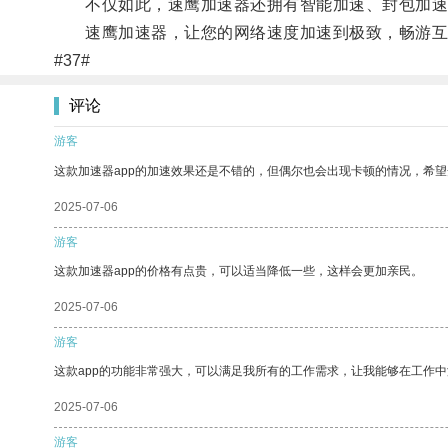
不仅如此，速鹰加速器还拥有智能加速、封包加速等
速鹰加速器，让您的网络速度加速到极致，畅游互
#37#
评论
游客
这款加速器app的加速效果还是不错的，但偶尔也会出现卡顿的情况，希
2025-07-06
游客
这款加速器app的价格有点贵，可以适当降低一些，这样会更加亲民。
2025-07-06
游客
这款app的功能非常强大，可以满足我所有的工作需求，让我能够在工作
2025-07-06
游客