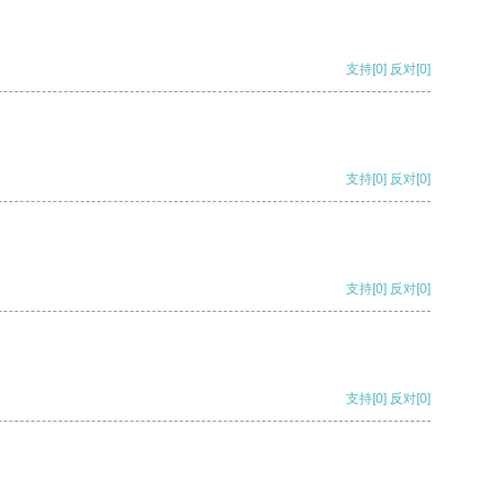
支持
[0]
反对
[0]
支持
[0]
反对
[0]
支持
[0]
反对
[0]
支持
[0]
反对
[0]