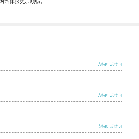
网络体验更加顺畅。
支持
[0]
反对
[0]
支持
[0]
反对
[0]
支持
[0]
反对
[0]