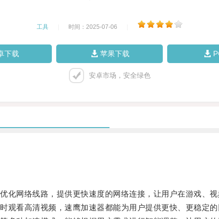
工具
|
时间：2025-07-06
|
卓下载
苹果下载
安卓市场，安全绿色
化网络线路，提供更快速度的网络连接，让用户在游戏、视
观看高清视频，速鹰加速器都能为用户提供更快、更稳定的