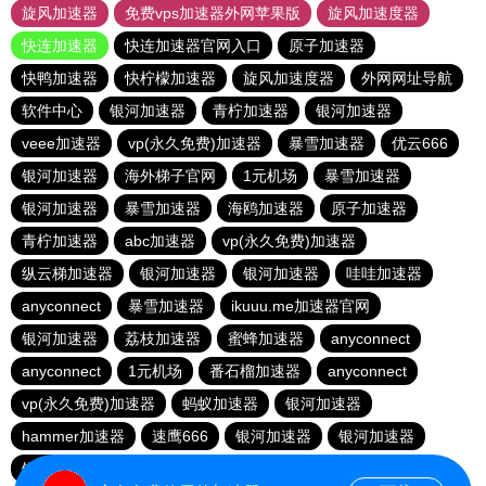
旋风加速器
免费vps加速器外网苹果版
旋风加速度器
快连加速器
快连加速器官网入口
原子加速器
快鸭加速器
快柠檬加速器
旋风加速度器
外网网址导航
软件中心
银河加速器
青柠加速器
银河加速器
veee加速器
vp(永久免费)加速器
暴雪加速器
优云666
银河加速器
海外梯子官网
1元机场
暴雪加速器
银河加速器
暴雪加速器
海鸥加速器
原子加速器
青柠加速器
abc加速器
vp(永久免费)加速器
纵云梯加速器
银河加速器
银河加速器
哇哇加速器
anyconnect
暴雪加速器
ikuuu.me加速器官网
银河加速器
荔枝加速器
蜜蜂加速器
anyconnect
anyconnect
1元机场
番石榴加速器
anyconnect
vp(永久免费)加速器
蚂蚁加速器
银河加速器
hammer加速器
速鹰666
银河加速器
银河加速器
银河加速器