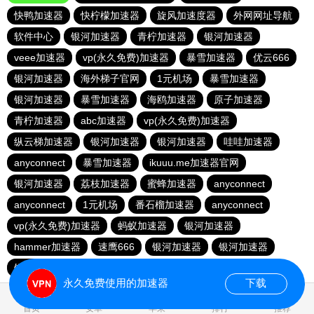
快鸭加速器
快柠檬加速器
旋风加速度器
外网网址导航
软件中心
银河加速器
青柠加速器
银河加速器
veee加速器
vp(永久免费)加速器
暴雪加速器
优云666
银河加速器
海外梯子官网
1元机场
暴雪加速器
银河加速器
暴雪加速器
海鸥加速器
原子加速器
青柠加速器
abc加速器
vp(永久免费)加速器
纵云梯加速器
银河加速器
银河加速器
哇哇加速器
anyconnect
暴雪加速器
ikuuu.me加速器官网
银河加速器
荔枝加速器
蜜蜂加速器
anyconnect
anyconnect
1元机场
番石榴加速器
anyconnect
vp(永久免费)加速器
蚂蚁加速器
银河加速器
hammer加速器
速鹰666
银河加速器
银河加速器
银河加速器
永久免费使用的加速器
下载
0.444349s
首页
安卓
苹果
排行
推荐