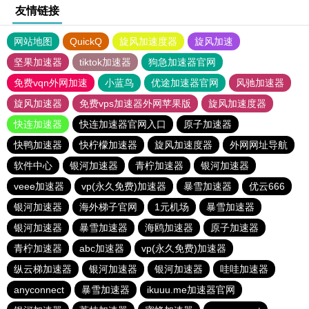
友情链接
网站地图
QuickQ
旋风加速度器
旋风加速
坚果加速器
tiktok加速器
狗急加速器官网
免费vqn外网加速
小蓝鸟
优途加速器官网
风驰加速器
旋风加速器
免费vps加速器外网苹果版
旋风加速度器
快连加速器
快连加速器官网入口
原子加速器
快鸭加速器
快柠檬加速器
旋风加速度器
外网网址导航
软件中心
银河加速器
青柠加速器
银河加速器
veee加速器
vp(永久免费)加速器
暴雪加速器
优云666
银河加速器
海外梯子官网
1元机场
暴雪加速器
银河加速器
暴雪加速器
海鸥加速器
原子加速器
青柠加速器
abc加速器
vp(永久免费)加速器
纵云梯加速器
银河加速器
银河加速器
哇哇加速器
anyconnect
暴雪加速器
ikuuu.me加速器官网