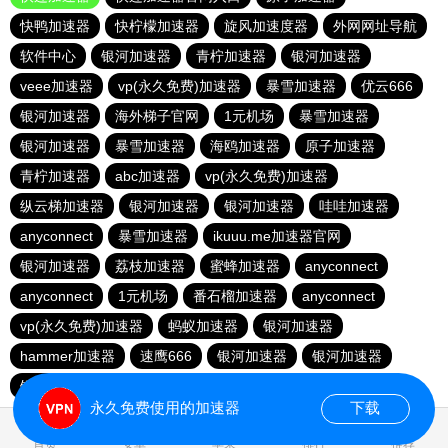
快鸭加速器
快柠檬加速器
旋风加速度器
外网网址导航
软件中心
银河加速器
青柠加速器
银河加速器
veee加速器
vp(永久免费)加速器
暴雪加速器
优云666
银河加速器
海外梯子官网
1元机场
暴雪加速器
银河加速器
暴雪加速器
海鸥加速器
原子加速器
青柠加速器
abc加速器
vp(永久免费)加速器
纵云梯加速器
银河加速器
银河加速器
哇哇加速器
anyconnect
暴雪加速器
ikuuu.me加速器官网
银河加速器
荔枝加速器
蜜蜂加速器
anyconnect
anyconnect
1元机场
番石榴加速器
anyconnect
vp(永久免费)加速器
蚂蚁加速器
银河加速器
hammer加速器
速鹰666
银河加速器
银河加速器
银河加速器
永久免费使用的加速器
下载
0.620100s
首页
安卓
苹果
排行
推荐