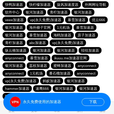
快鸭加速器
快柠檬加速器
旋风加速度器
外网网址导航
软件中心
银河加速器
青柠加速器
银河加速器
veee加速器
vp(永久免费)加速器
暴雪加速器
优云666
银河加速器
海外梯子官网
1元机场
暴雪加速器
银河加速器
暴雪加速器
海鸥加速器
原子加速器
青柠加速器
abc加速器
vp(永久免费)加速器
纵云梯加速器
银河加速器
银河加速器
哇哇加速器
anyconnect
暴雪加速器
ikuuu.me加速器官网
银河加速器
荔枝加速器
蜜蜂加速器
anyconnect
anyconnect
1元机场
番石榴加速器
anyconnect
vp(永久免费)加速器
蚂蚁加速器
银河加速器
hammer加速器
速鹰666
银河加速器
银河加速器
银河加速器
永久免费使用的加速器
下载
0.244255s
首页
安卓
苹果
排行
推荐