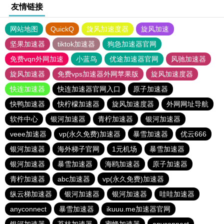
友情链接
网站地图
QuickQ
旋风加速度器
旋风加速
坚果加速器
tiktok加速器
狗急加速器官网
免费vqn外网加速
小蓝鸟
优途加速器官网
风驰加速器
旋风加速器
免费vps加速器外网苹果版
旋风加速度器
快连加速器
快连加速器官网入口
原子加速器
快鸭加速器
快柠檬加速器
旋风加速度器
外网网址导航
软件中心
银河加速器
青柠加速器
银河加速器
veee加速器
vp(永久免费)加速器
暴雪加速器
优云666
银河加速器
海外梯子官网
1元机场
暴雪加速器
银河加速器
暴雪加速器
海鸥加速器
原子加速器
青柠加速器
abc加速器
vp(永久免费)加速器
纵云梯加速器
银河加速器
银河加速器
哇哇加速器
anyconnect
暴雪加速器
ikuuu.me加速器官网