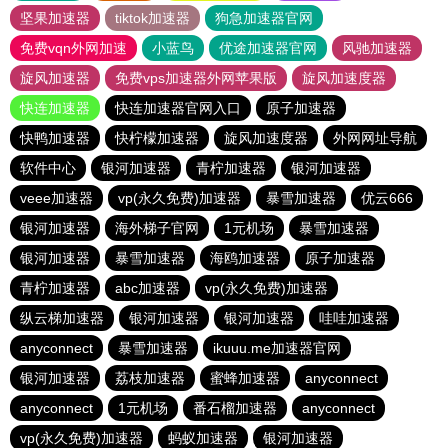
坚果加速器
tiktok加速器
狗急加速器官网
免费vqn外网加速
小蓝鸟
优途加速器官网
风驰加速器
旋风加速器
免费vps加速器外网苹果版
旋风加速度器
快连加速器
快连加速器官网入口
原子加速器
快鸭加速器
快柠檬加速器
旋风加速度器
外网网址导航
软件中心
银河加速器
青柠加速器
银河加速器
veee加速器
vp(永久免费)加速器
暴雪加速器
优云666
银河加速器
海外梯子官网
1元机场
暴雪加速器
银河加速器
暴雪加速器
海鸥加速器
原子加速器
青柠加速器
abc加速器
vp(永久免费)加速器
纵云梯加速器
银河加速器
银河加速器
哇哇加速器
anyconnect
暴雪加速器
ikuuu.me加速器官网
银河加速器
荔枝加速器
蜜蜂加速器
anyconnect
anyconnect
1元机场
番石榴加速器
anyconnect
vp(永久免费)加速器
蚂蚁加速器
银河加速器