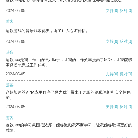
2024-05-05
支持
[0]
反对
[0]
游客
这款游戏的音乐非常优美，听了让人心旷神怡。
2024-05-05
支持
[0]
反对
[0]
游客
这款app是我工作上的得力助手，让我的工作效率提高了50%，让我能够
更轻松地完成工作任务。
2024-05-05
支持
[0]
反对
[0]
游客
这款加速器VPM应用程序已经为我们带来了无限的隐私保护和安全性保
护。
2024-05-05
支持
[0]
反对
[0]
游客
这款app的学习氛围很浓厚，能够激励我不断学习，让我能够取得更好的
成绩。