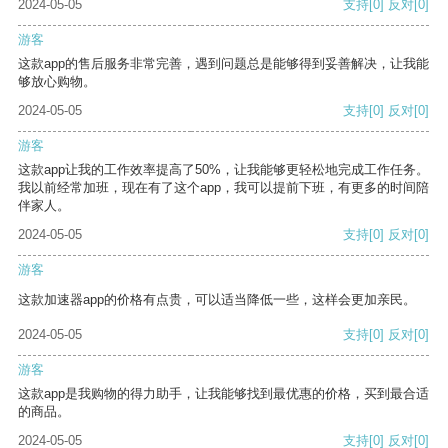
2024-05-05
支持
[0]
反对
[0]
游客
这款app的售后服务非常完善，遇到问题总是能够得到妥善解决，让我能
够放心购物。
2024-05-05
支持
[0]
反对
[0]
游客
这款app让我的工作效率提高了50%，让我能够更轻松地完成工作任务。
我以前经常加班，现在有了这个app，我可以提前下班，有更多的时间陪
伴家人。
2024-05-05
支持
[0]
反对
[0]
游客
这款加速器app的价格有点贵，可以适当降低一些，这样会更加亲民。
2024-05-05
支持
[0]
反对
[0]
游客
这款app是我购物的得力助手，让我能够找到最优惠的价格，买到最合适
的商品。
2024-05-05
支持
[0]
反对
[0]