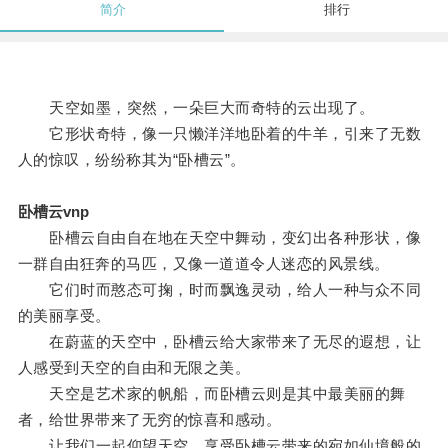
简介
排行
天空如墨，突然，一朵巨大而奇特的云出现了。
它形状奇特，像一只懒洋洋地卧着的牛羊，引来了无数
人的惊叹，纷纷称其为“卧槽云”。
卧槽云vnp
卧槽云自由自在地在天空中舞动，变幻出各种形状，像
一群自由狂奔的马匹，又像一道道令人迷恋的风景线。
它们时而憨态可掬，时而飘逸灵动，给人一种与众不同
的美丽享受。
在蔚蓝的天空中，卧槽云给大家带来了无尽的遐想，让
人感受到天空的自由和无限之美。
天空是艺术家的帆船，而卧槽云则是其中最美丽的舞
者，给世界带来了无穷的惊喜和感动。
让我们一起仰望天空，享受卧槽云带来的宛如仙境般的