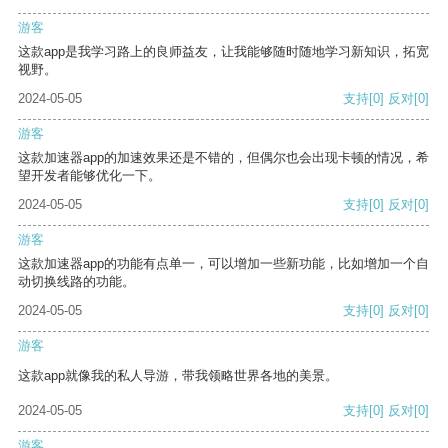
游客
这款app是我学习路上的良师益友，让我能够随时随地学习新知识，拓宽
视野。
2024-05-05
支持
[0]
反对
[0]
游客
这款加速器app的加速效果还是不错的，但偶尔也会出现卡顿的情况，希
望开发者能够优化一下。
2024-05-05
支持
[0]
反对
[0]
游客
这款加速器app的功能有点单一，可以增加一些新功能，比如增加一个自
动切换线路的功能。
2024-05-05
支持
[0]
反对
[0]
游客
这款app就像我的私人导游，带我领略世界各地的美景。
2024-05-05
支持
[0]
反对
[0]
游客