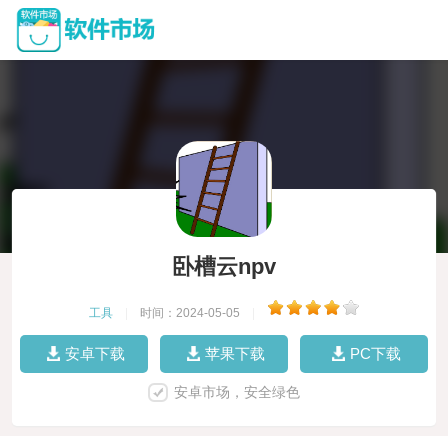
卧槽云npv
工具
|
时间：2024-05-05
|
安卓下载
苹果下载
PC下载
安卓市场，安全绿色