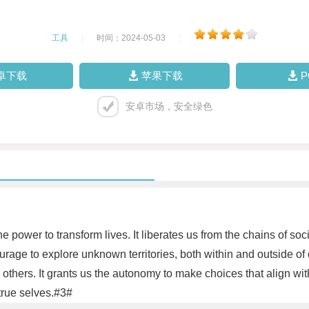
工具
|
时间：2024-05-03
|
卓下载
苹果下载
安卓市场，安全绿色
 power to transform lives. It liberates us from the chains of soci
courage to explore unknown territories, both within and outside o
y others. It grants us the autonomy to make choices that align wi
 true selves.#3#