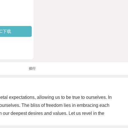
PC下载
排行
etal expectations, allowing us to be true to ourselves. In
f ourselves. The bliss of freedom lies in embracing each
th our deepest desires and values. Let us revel in the