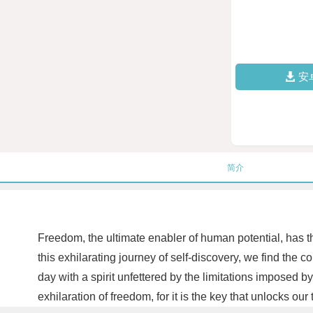
安
简介
Freedom, the ultimate enabler of human potential, has the
this exhilarating journey of self-discovery, we find the 
day with a spirit unfettered by the limitations imposed b
exhilaration of freedom, for it is the key that unlocks our