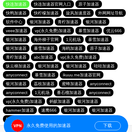
快连加速器
快连加速器官网入口
原子加速器
快鸭加速器
快柠檬加速器
旋风加速度器
外网网址导航
软件中心
银河加速器
青柠加速器
银河加速器
veee加速器
vp(永久免费)加速器
暴雪加速器
优云666
银河加速器
海外梯子官网
1元机场
暴雪加速器
银河加速器
暴雪加速器
海鸥加速器
原子加速器
青柠加速器
abc加速器
vp(永久免费)加速器
纵云梯加速器
银河加速器
银河加速器
哇哇加速器
anyconnect
暴雪加速器
ikuuu.me加速器官网
银河加速器
荔枝加速器
蜜蜂加速器
anyconnect
anyconnect
1元机场
番石榴加速器
anyconnect
vp(永久免费)加速器
蚂蚁加速器
银河加速器
hammer加速器
速鹰666
银河加速器
银河加速器
银河加速器
永久免费使用的加速器
下载