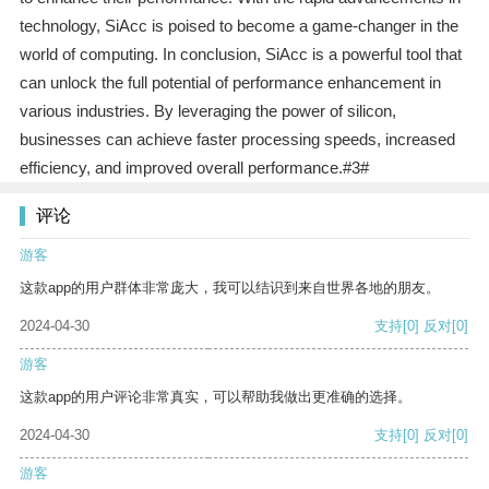
technology, SiAcc is poised to become a game-changer in the
world of computing. In conclusion, SiAcc is a powerful tool that
can unlock the full potential of performance enhancement in
various industries. By leveraging the power of silicon,
businesses can achieve faster processing speeds, increased
efficiency, and improved overall performance.#3#
评论
游客
这款app的用户群体非常庞大，我可以结识到来自世界各地的朋友。
2024-04-30
支持
[0]
反对
[0]
游客
这款app的用户评论非常真实，可以帮助我做出更准确的选择。
2024-04-30
支持
[0]
反对
[0]
游客