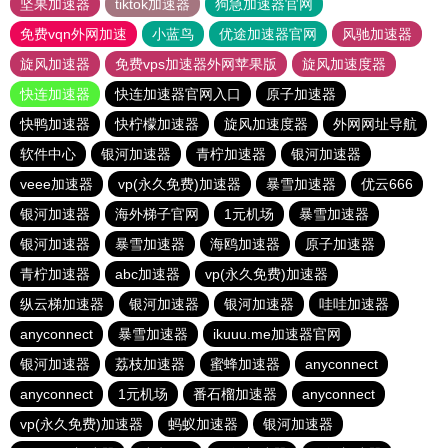
坚果加速器
tiktok加速器
狗急加速器官网
免费vqn外网加速
小蓝鸟
优途加速器官网
风驰加速器
旋风加速器
免费vps加速器外网苹果版
旋风加速度器
快连加速器
快连加速器官网入口
原子加速器
快鸭加速器
快柠檬加速器
旋风加速度器
外网网址导航
软件中心
银河加速器
青柠加速器
银河加速器
veee加速器
vp(永久免费)加速器
暴雪加速器
优云666
银河加速器
海外梯子官网
1元机场
暴雪加速器
银河加速器
暴雪加速器
海鸥加速器
原子加速器
青柠加速器
abc加速器
vp(永久免费)加速器
纵云梯加速器
银河加速器
银河加速器
哇哇加速器
anyconnect
暴雪加速器
ikuuu.me加速器官网
银河加速器
荔枝加速器
蜜蜂加速器
anyconnect
anyconnect
1元机场
番石榴加速器
anyconnect
vp(永久免费)加速器
蚂蚁加速器
银河加速器