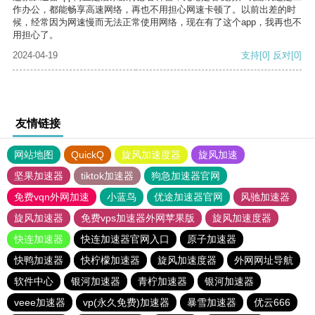
作办公，都能畅享高速网络，再也不用担心网速卡顿了。以前出差的时
候，经常因为网速慢而无法正常使用网络，现在有了这个app，我再也不
用担心了。
2024-04-19
支持
[0]
反对
[0]
友情链接
网站地图
QuickQ
旋风加速度器
旋风加速
坚果加速器
tiktok加速器
狗急加速器官网
免费vqn外网加速
小蓝鸟
优途加速器官网
风驰加速器
旋风加速器
免费vps加速器外网苹果版
旋风加速度器
快连加速器
快连加速器官网入口
原子加速器
快鸭加速器
快柠檬加速器
旋风加速度器
外网网址导航
软件中心
银河加速器
青柠加速器
银河加速器
veee加速器
vp(永久免费)加速器
暴雪加速器
优云666