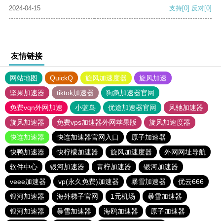
2024-04-15
支持
[0]
反对
[0]
友情链接
网站地图
QuickQ
旋风加速度器
旋风加速
坚果加速器
tiktok加速器
狗急加速器官网
免费vqn外网加速
小蓝鸟
优途加速器官网
风驰加速器
旋风加速器
免费vps加速器外网苹果版
旋风加速度器
快连加速器
快连加速器官网入口
原子加速器
快鸭加速器
快柠檬加速器
旋风加速度器
外网网址导航
软件中心
银河加速器
青柠加速器
银河加速器
veee加速器
vp(永久免费)加速器
暴雪加速器
优云666
银河加速器
海外梯子官网
1元机场
暴雪加速器
银河加速器
暴雪加速器
海鸥加速器
原子加速器