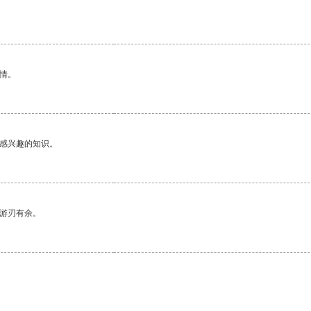
。
情。
己感兴趣的知识。
中游刃有余。